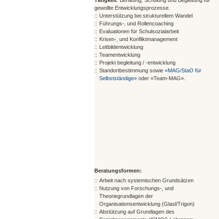
Tätigkeit
: Beratung, Schulung und Begleitung für
gewollte Entwicklungsprozesse.
::
Unterstützung bei strukturellem Wandel
::
Führungs-, und Rollencoaching
::
Evaluationen für Schulsozialarbeit
::
Krisen-, und Konfliktmanagement
::
Leitbildentwicklung
::
Teamentwicklung
::
Projekt begleitung / -entwicklung
::
Standortbestimmung sowie
«MAG/StaO für
Selbstständige»
oder «Team-MAG».
Beratungsformen:
::
Arbeit nach systemischen Grundsätzen
::
Nutzung von Forschungs-, und
Theoriegrundlagen der
Organisationsentwicklung (Glasl/Trigon)
::
Abstützung auf Grundlagen des