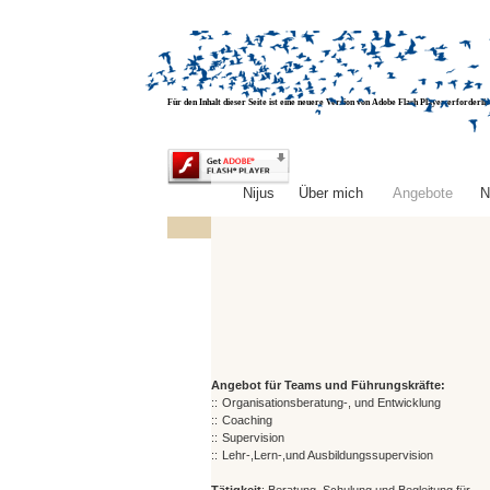
Für den Inhalt dieser Seite ist eine neuere Version von Adobe Flash Player erforderlic
Nijus
Über mich
Angebote
N
Angebot für Teams und Führungskräfte:
::
Organisationsberatung-, und Entwicklung
::
Coaching
::
Supervision
::
Lehr-,Lern-,und Ausbildungssupervision