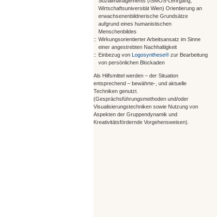
Sozialmanagements (ISMOS-Lehrgang;
Wirtschaftsuniversität Wien) Orientierung an
erwachsenenbildnerische Grundsätze
aufgrund eines humanistischen
Menschenbildes
::
Wirkungsorientierter Arbeitsansatz im Sinne
einer angestrebten Nachhaltigkeit
::
Einbezug von
Logosynthese®
zur Bearbeitung
von persönlichen Blockaden
Als Hilfsmittel werden – der Situation
entsprechend – bewährte-, und aktuelle
Techniken genutzt.
(Gesprächsführungsmethoden und/oder
Visualisierungstechniken sowie Nutzung von
Aspekten der Gruppendynamik und
Kreativitätsfördernde Vorgehensweisen).